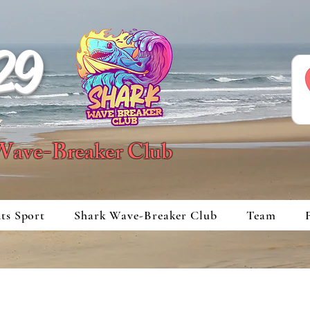
29
 Wave-Breaker Club
ts Sport
Shark Wave-Breaker Club
Team