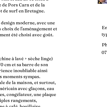
 de Pors Carn et de la
ot de surf en Bretagne.
u design moderne, avec une
Em
s choix de l'aménagement et
ty
ement été choisi avec goût.
P
07
chine à lavé + sèche linge)
0 cm et sa barre de son
ence inoubliable ainsi
des moments sympas.
ale de la maison, et surtout,
américain avec glaçons, eau
es, congélateur, une plaque
tiples rangements,
e à café, bouilloire,