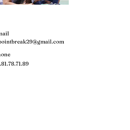
ail
pointbreak29@gmail.com
hone
.81.78.71.89