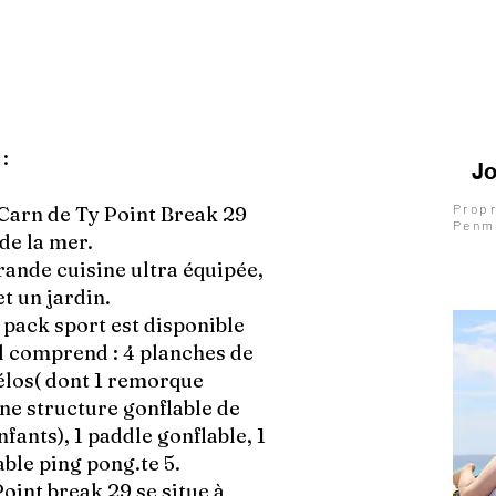
 :
Jo
Propr
 Carn de Ty Point Break 29
Penm
 de la mer.
ande cuisine ultra équipée,
et un jardin.
 pack sport est disponible
Il comprend : 4 planches de
 vélos( dont 1 remorque
ne structure gonflable de
fants), 1 paddle gonflable, 1
able ping pong.te 5.
Point break 29 se situe à