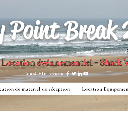
y Point Break 
- Location événnementiel - Shark
Sud Finistère
cation de materiel de réception
Location Equipemen