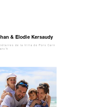
han & Elodie Kersaudy
iétaires de la Villa de Pors Carn
arc'h